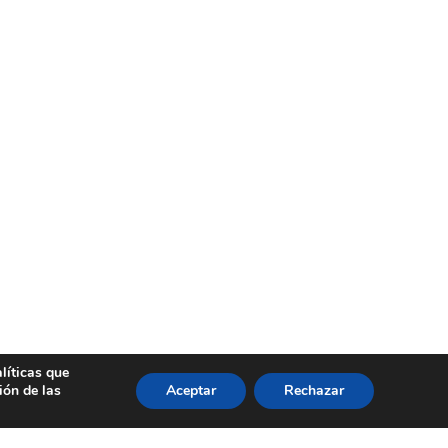
Aviso Legal
© 2024, Altamar Advisory Partners
líticas que
ión de las
Aceptar
Rechazar