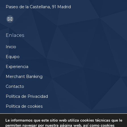
Paseo de la Castellana, 91 Madrid
Encuéntranos en:
Mail
page
Enlaces
opens
in
Inicio
new
Equipo
window
Experiencia
Merchant Banking
Contacto
Política de Privacidad
Política de cookies
Le informamos que este sitio web utiliza cookies técnicas que le
permiten navegar por nuestra página web, así como cookies