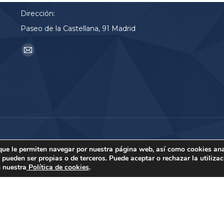
Dirección:
Paseo de la Castellana, 91 Madrid
Encuéntranos en:
Mail
page
opens
in
new
window
 que le permiten navegar por nuestra página web, así como cookies ana
ueden ser propias o de terceros. Puede aceptar o rechazar la utilizac
n nuestra
Política de cookies
.