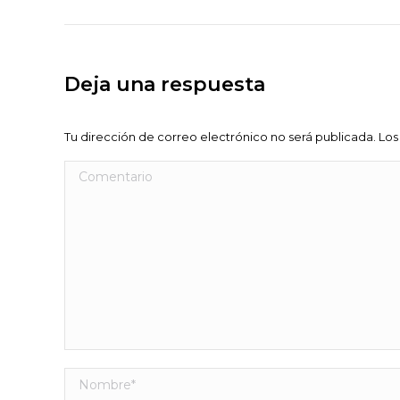
anterior
proyectos
Deja una respuesta
Tu dirección de correo electrónico no será publicada. 
Comentario
Nombre *