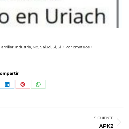
amiliar
,
Industria
,
No
,
Salud
,
Si
,
Si
Por
cmateos
ompartir
re
Share
Share
Share
on
on
on
LinkedIn
Pinterest
WhatsApp
SIGUIENTE
Proyecto
APK2