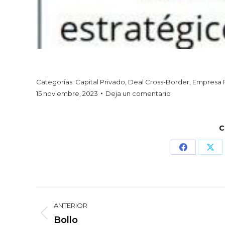
Categorías:
Capital Privado
,
Deal Cross-Border
,
Empresa F
15 noviembre, 2023
Deja un comentario
C
Share
Sha
on
on
Facebook
X
Navegación
ANTERIOR
entre
Proyecto
Bollo