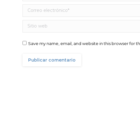
Correo electrónico *
Sitio web
Save my name, email, and website in this browser for t
Publicar comentario
Altamar Advisory Partners
División de Banca de Inversión / Corporate Finance
del Grupo AltamarCAM. Formado por un equipo de