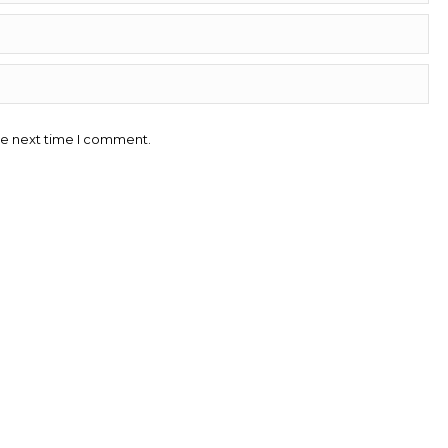
he next time I comment.
Contacto
Teléfono:
91 2900 700