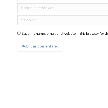
Correo electrónico *
Sitio web
Save my name, email, and website in this browser for t
Publicar comentario
Altamar Advisory Partners
División de Banca de Inversión / Corporate Finance
del Grupo AltamarCAM. Formado por un equipo de