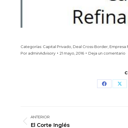
Categorías:
Capital Privado
,
Deal Cross-Border
,
Empresa F
Por
adminAdvisory
21 mayo, 2016
Deja un comentario
C
Share
Sha
on
on
Facebook
X
Navegación
ANTERIOR
entre
Proyecto
El Corte Inglés