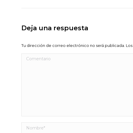
anterior
proyectos
Deja una respuesta
Tu dirección de correo electrónico no será publicada. 
Comentario
Nombre *