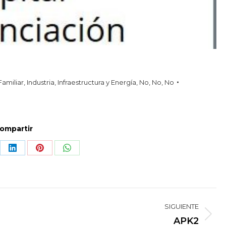
amiliar
,
Industria
,
Infraestructura y Energía
,
No
,
No
,
No
ompartir
re
Share
Share
Share
on
on
on
LinkedIn
Pinterest
WhatsApp
SIGUIENTE
Proyecto
APK2