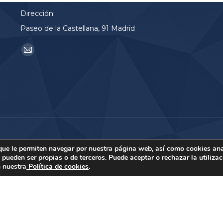
Dirección:
Paseo de la Castellana, 91 Madrid
Encuéntranos en:
Mail
page
opens
in
new
window
 que le permiten navegar por nuestra página web, así como cookies ana
ueden ser propias o de terceros. Puede aceptar o rechazar la utilizac
n nuestra
Política de cookies
.