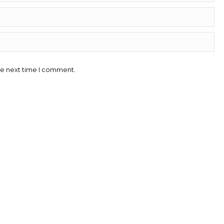
he next time I comment.
Contacto
Teléfono:
91 2900 700