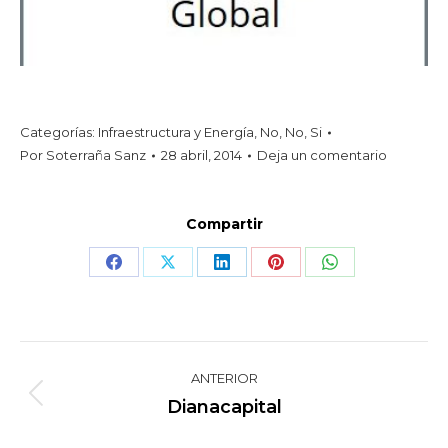
Categorías:
Infraestructura y Energía
,
No
,
No
,
Si
Por
Soterraña Sanz
28 abril, 2014
Deja un comentario
Compartir
Share
Share
Share
Share
Share
on
on
on
on
on
Facebook
X
LinkedIn
Pinterest
WhatsApp
Navegación
ANTERIOR
entre
Proyecto
Dianacapital
anterior
proyectos