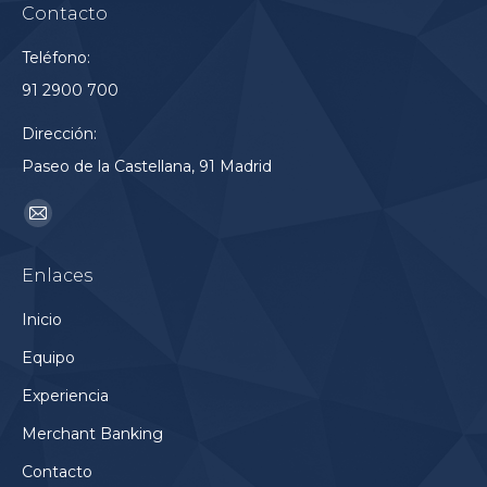
Contacto
Teléfono:
91 2900 700
Dirección:
Paseo de la Castellana, 91 Madrid
Encuéntranos en:
Mail
page
Enlaces
opens
in
Inicio
new
Equipo
window
Experiencia
Merchant Banking
Contacto