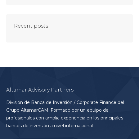
Recent posts
Altamar Advisory Partners
División de Banca de Inversión / Corporate Finance del
Grupo AltamarCAM. Formado por un equipo de
profesionales con amplia experiencia en los principales
bancos de inversión a nivel internacional