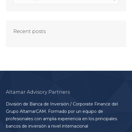
Recent posts
Altamar Advisory Partners
División de Banca de Inversión / Corporate Finance del
Grupo AltamarCAM. Formado por un equipo de
profesionales con amplia experiencia en los principales
bancos de inversión a nivel internacional