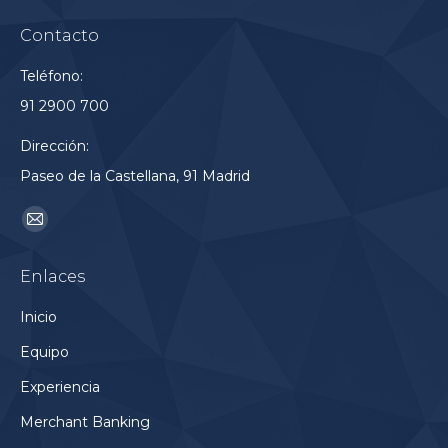
Contacto
Teléfono:
91 2900 700
Dirección:
Paseo de la Castellana, 91 Madrid
Encuéntranos en:
Mail
page
Enlaces
opens
in
Inicio
new
Equipo
window
Experiencia
Merchant Banking