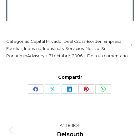
Categorías:
Capital Privado
,
Deal Cross-Border
,
Empresa
Familiar
,
Industria
,
Industrial y Servicios
,
No
,
No
,
Si
Por
adminAdvisory
31 octubre, 2006
Deja un comentario
Compartir
Share
Share
Share
Share
Share
on
on
on
on
on
Facebook
X
LinkedIn
Pinterest
WhatsApp
Navegación
ANTERIOR
entre
Proyecto
Belsouth