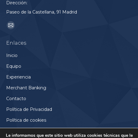
Dirección:
Paseo de la Castellana, 91 Madrid
Encuéntranos en:
Mail
page
Enlaces
opens
in
Inicio
new
Equipo
window
Experiencia
Merchant Banking
Contacto
Política de Privacidad
Política de cookies
Le informamos que este sitio web utiliza cookies técnicas que le