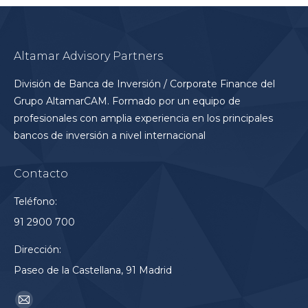
Altamar Advisory Partners
División de Banca de Inversión / Corporate Finance del
Grupo AltamarCAM. Formado por un equipo de
profesionales con amplia experiencia en los principales
bancos de inversión a nivel internacional
Contacto
Teléfono:
91 2900 700
Dirección:
Paseo de la Castellana, 91 Madrid
Encuéntranos en:
Mail